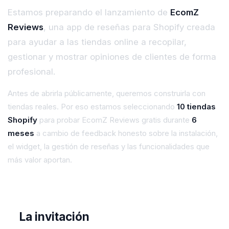
Estamos preparando el lanzamiento de
EcomZ
Reviews
, una app de reseñas para Shopify creada
para ayudar a las tiendas online a recopilar,
gestionar y mostrar opiniones de clientes de forma
profesional.
Antes de abrirla públicamente, queremos construirla con
tiendas reales. Por eso estamos seleccionando
10 tiendas
Shopify
para probar EcomZ Reviews gratis durante
6
meses
a cambio de feedback honesto sobre la instalación,
el widget, la gestión de reseñas y las funcionalidades que
más valor aportan.
La invitación