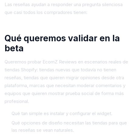
Las reseñas ayudan a responder una pregunta silenciosa
que casi todos los compradores tienen:
¿otras personas ya
compraron y tuvieron una buena experiencia?
Qué queremos validar en la
beta
Queremos probar EcomZ Reviews en escenarios reales de
tiendas Shopify: tiendas nuevas que todavía no tienen
reseñas, tiendas que quieren migrar opiniones desde otra
plataforma, marcas que necesitan moderar comentarios y
equipos que quieren mostrar prueba social de forma más
profesional.
Qué tan simple es instalar y configurar el widget.
Qué opciones de diseño necesitan las tiendas para que
las reseñas se vean naturales.