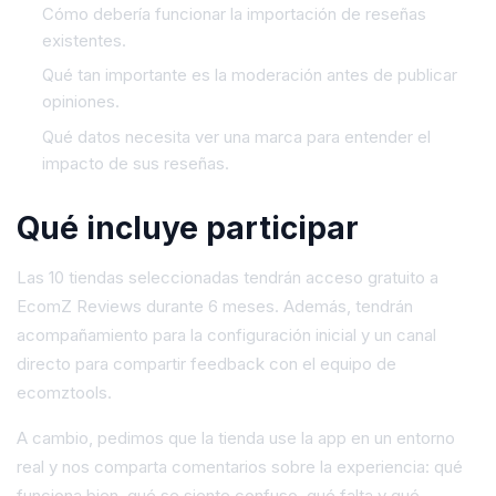
Cómo debería funcionar la importación de reseñas
existentes.
Qué tan importante es la moderación antes de publicar
opiniones.
Qué datos necesita ver una marca para entender el
impacto de sus reseñas.
Qué incluye participar
Las 10 tiendas seleccionadas tendrán acceso gratuito a
EcomZ Reviews durante 6 meses. Además, tendrán
acompañamiento para la configuración inicial y un canal
directo para compartir feedback con el equipo de
ecomztools.
A cambio, pedimos que la tienda use la app en un entorno
real y nos comparta comentarios sobre la experiencia: qué
funciona bien, qué se siente confuso, qué falta y qué