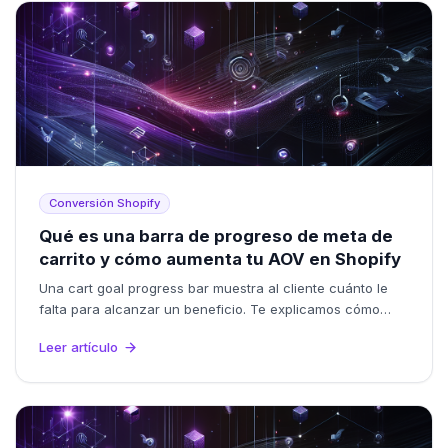
Conversión Shopify
Qué es una barra de progreso de meta de
carrito y cómo aumenta tu AOV en Shopify
Una cart goal progress bar muestra al cliente cuánto le
falta para alcanzar un beneficio. Te explicamos cómo
usarla para subir el ticket promedio (AOV) de tu tienda
Leer artículo
Shopify.