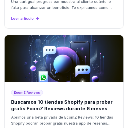
Una cart goal progress bar muestra al cliente cuánto le
falta para alcanzar un beneficio. Te explicamos cómo
usarla para subir el ticket promedio (AOV) de tu tienda
Leer artículo
Shopify.
EcomZ Reviews
Buscamos 10 tiendas Shopify para probar
gratis EcomZ Reviews durante 6 meses
Abrimos una beta privada de EcomZ Reviews: 10 tiendas
Shopify podrán probar gratis nuestra app de reseñas