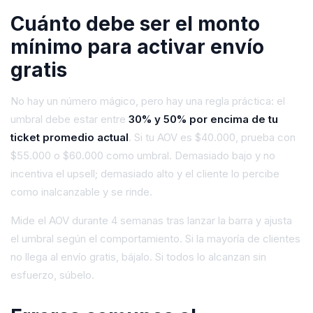
Cuánto debe ser el monto
mínimo para activar envío
gratis
No hay un número mágico, pero hay una regla práctica: el
umbral debe estar entre
30% y 50% por encima de tu
ticket promedio actual
. Si tu AOV es $40.000, prueba con
$55.000 o $60.000 como umbral. Demasiado bajo y no
incentiva el upsell; demasiado alto y el cliente lo percibe
como inalcanzable y se rinde.
Mide el AOV durante 4 semanas tras lanzar la barra y ajusta
el umbral según el comportamiento. Si la mayoría de clientes
no llega al envío gratis, bájalo. Si todos lo alcanzan sin
esfuerzo, súbelo.