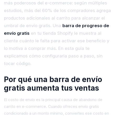
más poderosos del e-commerce: según múltiples
estudios, más del 60% de los compradores agrega
productos adicionales al carrito para alcanzar el
umbral de envío gratis. Una
barra de progreso de
envío gratis
en tu tienda Shopify le muestra al
cliente cuánto le falta para activar ese beneficio y
lo motiva a comprar más. En esta guía te
explicamos cómo configurarla paso a paso, sin
tocar código.
Por qué una barra de envío
gratis aumenta tus ventas
El costo de envío es la principal causa de abandono de
carrito en e-commerce. Cuando ofreces envío gratis
condicionado a un monto mínimo, conviertes ese costo en