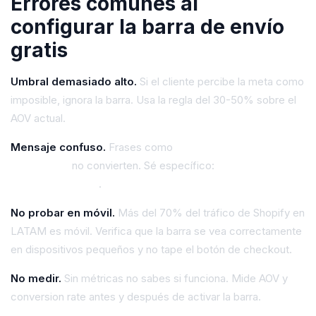
Errores comunes al
configurar la barra de envío
gratis
Umbral demasiado alto.
Si el cliente percibe la meta como
imposible, ignora la barra. Usa la regla del 30-50% sobre el
AOV actual.
Mensaje confuso.
Frases como
"Compra más para ganar
beneficios"
no convierten. Sé específico:
"Te faltan $X
para envío gratis"
.
No probar en móvil.
Más del 70% del tráfico de Shopify en
LATAM es móvil. Verifica que la barra se vea correctamente
en dispositivos pequeños y no tape el botón de checkout.
No medir.
Sin métricas no sabes si funciona. Mide AOV y
conversion rate antes y después de activar la barra.