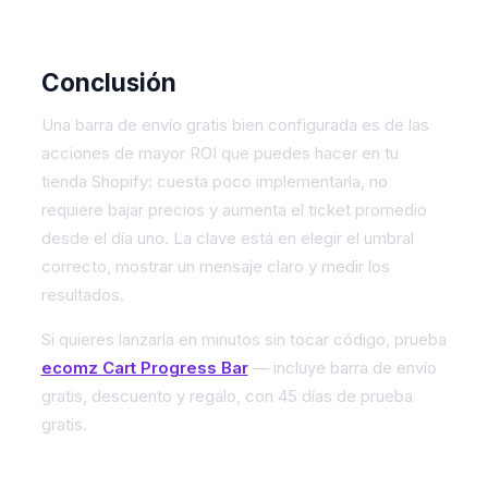
Conclusión
Una barra de envío gratis bien configurada es de las
acciones de mayor ROI que puedes hacer en tu
tienda Shopify: cuesta poco implementarla, no
requiere bajar precios y aumenta el ticket promedio
desde el día uno. La clave está en elegir el umbral
correcto, mostrar un mensaje claro y medir los
resultados.
Si quieres lanzarla en minutos sin tocar código, prueba
ecomz Cart Progress Bar
— incluye barra de envío
gratis, descuento y regalo, con 45 días de prueba
gratis.