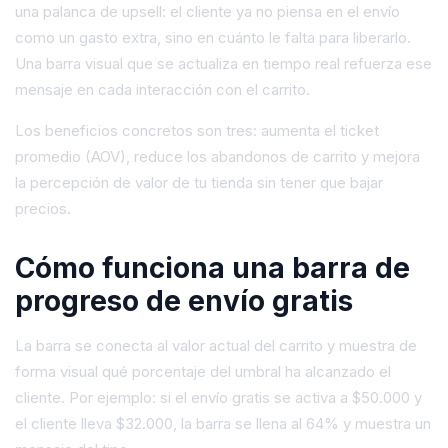
una palanca de upsell: el cliente ya no piensa en el envío
como un gasto extra, sino en cuánto le falta para liberarlo.
Una barra visual que se actualiza en tiempo real refuerza ese
mensaje en cada interacción con el carrito.
Los beneficios concretos son tres: aumenta el ticket
promedio (AOV), reduce los abandonos de carrito y mejora
la percepción de valor de tu tienda sin tener que bajar
precios.
Cómo funciona una barra de
progreso de envío gratis
La barra se conecta al valor actual del carrito y muestra de
forma visual qué porcentaje del umbral ha alcanzado el
cliente. Por ejemplo: si el envío gratis se activa a $50.000 y
el cliente lleva $32.000, la barra se llena al 64% y muestra un