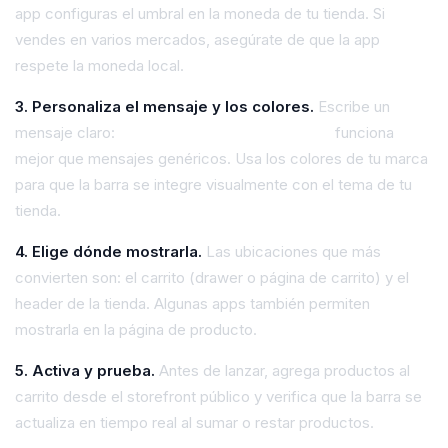
app configuras el umbral en la moneda de tu tienda. Si
vendes en varios mercados, asegúrate de que la app
respete la moneda local.
3. Personaliza el mensaje y los colores.
Escribe un
mensaje claro:
"Te faltan X para envío gratis"
funciona
mejor que mensajes genéricos. Usa los colores de tu marca
para que la barra se integre visualmente con el tema de tu
tienda.
4. Elige dónde mostrarla.
Las ubicaciones que más
convierten son: el carrito (drawer o página de carrito) y el
header de la tienda. Algunas apps también permiten
mostrarla en la página de producto.
5. Activa y prueba.
Antes de lanzar, agrega productos al
carrito desde el storefront público y verifica que la barra se
actualiza en tiempo real al sumar o restar productos.