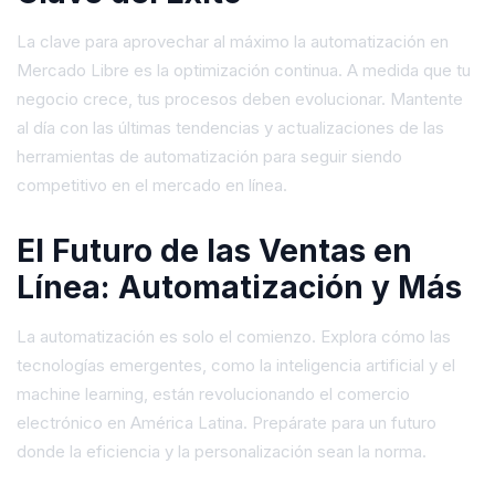
La clave para aprovechar al máximo la automatización en
Mercado Libre es la optimización continua. A medida que tu
negocio crece, tus procesos deben evolucionar. Mantente
al día con las últimas tendencias y actualizaciones de las
herramientas de automatización para seguir siendo
competitivo en el mercado en línea.
El Futuro de las Ventas en
Línea: Automatización y Más
La automatización es solo el comienzo. Explora cómo las
tecnologías emergentes, como la inteligencia artificial y el
machine learning, están revolucionando el comercio
electrónico en América Latina. Prepárate para un futuro
donde la eficiencia y la personalización sean la norma.