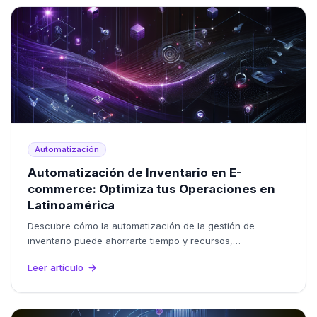
Automatización
Automatización de Inventario en E-
commerce: Optimiza tus Operaciones en
Latinoamérica
Descubre cómo la automatización de la gestión de
inventario puede ahorrarte tiempo y recursos,
permitiéndote crecer en el competitivo mercado
Leer artículo
latinoamericano.