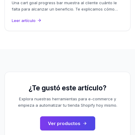
Una cart goal progress bar muestra al cliente cuánto le
falta para alcanzar un beneficio. Te explicamos cómo
usarla para subir el ticket promedio (AOV) de tu tienda
Leer artículo
Shopify.
¿Te gustó este artículo?
Explora nuestras herramientas para e-commerce y
empieza a automatizar tu tienda Shopify hoy mismo.
Ver productos