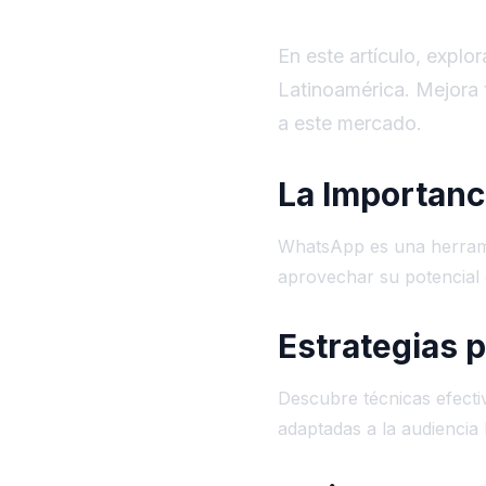
En este artículo, expl
Latinoamérica. Mejora 
a este mercado.
La Importanc
WhatsApp es una herram
aprovechar su potencial 
Estrategias
Descubre técnicas efecti
adaptadas a la audiencia 