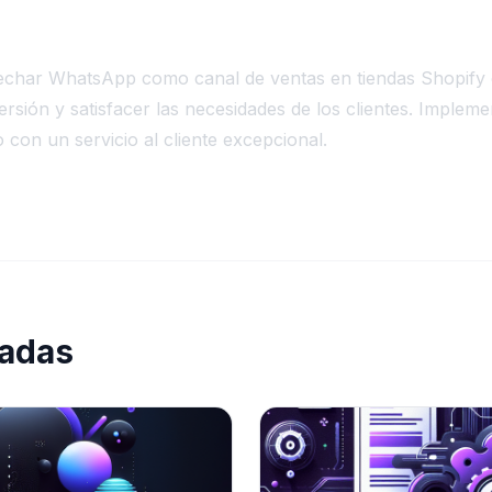
echar WhatsApp como canal de ventas en tiendas Shopify
rsión y satisfacer las necesidades de los clientes. Impleme
 con un servicio al cliente excepcional.
nadas