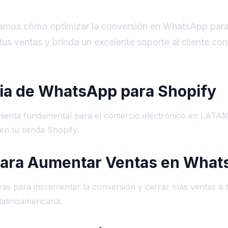
oramos cómo optimizar la conversión en WhatsApp para
tus ventas y brinda un excelente soporte al cliente co
ia de WhatsApp para Shopify
ienta fundamental para el comercio electrónico en LAT
en tu tienda Shopify.
 para Aumentar Ventas en Wha
vas para incrementar la conversión y cerrar más ventas a
latinoamericana.