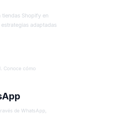
 tiendas Shopify en
n estrategias adaptadas
AM. Conoce cómo
tsApp
 través de WhatsApp,