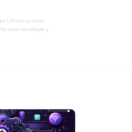
 en LATAM es clave
nta estas estrategias y