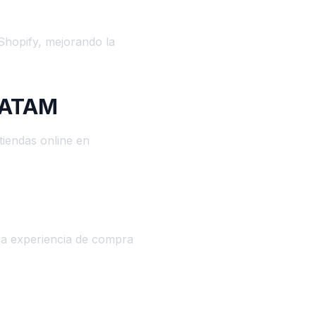
Shopify, mejorando la
 LATAM
iendas online en
la experiencia de compra