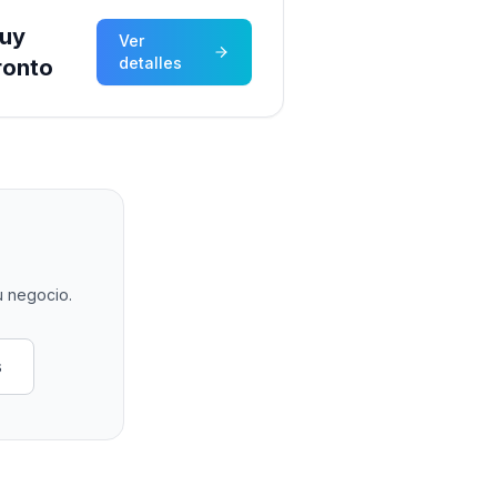
uy
Ver
detalles
ronto
u negocio.
s