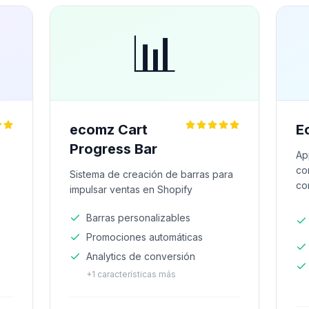
📊
ecomz Cart
E
Progress Bar
Ap
co
Sistema de creación de barras para
co
impulsar ventas en Shopify
Barras personalizables
Promociones automáticas
Analytics de conversión
+
1
características más