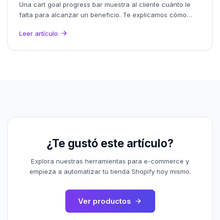
Una cart goal progress bar muestra al cliente cuánto le
falta para alcanzar un beneficio. Te explicamos cómo
usarla para subir el ticket promedio (AOV) de tu tienda
Leer artículo
Shopify.
¿Te gustó este artículo?
Explora nuestras herramientas para e-commerce y
empieza a automatizar tu tienda Shopify hoy mismo.
Ver productos